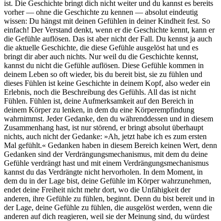
ist. Die Geschichte bringt dich nicht weiter und du kannst es bereits
vorher — ohne die Geschichte zu kennen — absolut eindeutig
wissen: Du hängst mit deinen Gefühlen in deiner Kindheit fest. So
einfach! Der Verstand denkt, wenn er die Geschichte kennt, kann er
die Gefühle auflösen. Das ist aber nicht der Fall. Du kennst ja auch
die aktuelle Geschichte, die diese Gefühle ausgelöst hat und es
bringt dir aber auch nichts. Nur weil du die Geschichte kennst,
kannst du nicht die Gefühle auflösen. Diese Gefühle kommen in
deinem Leben so oft wieder, bis du bereit bist, sie zu fühlen und
dieses Fühlen ist keine Geschichte in deinem Kopf, also weder ein
Erlebnis, noch die Beschreibung des Gefühls. All das ist nicht
Fühlen. Fühlen ist, deine Aufmerksamkeit auf den Bereich in
deinem Körper zu lenken, in dem du eine Körperempfindung
wahrnimmst. Jeder Gedanke, den du währenddessen und in diesem
Zusammenhang hast, ist nur störend, er bringt absolut überhaupt
nichts, auch nicht der Gedanke: »Ah, jetzt habe ich es zum ersten
Mal gefühlt.« Gedanken haben in diesem Bereich keinen Wert, denn
Gedanken sind der Verdrängungsmechanismus, mit dem du deine
Gefühle verdrängt hast und mit einem Verdrängungsmechanismus
kannst du das Verdrängte nicht hervorholen. In dem Moment, in
dem du in der Lage bist, deine Gefühle im Körper wahrzunehmen,
endet deine Freiheit nicht mehr dort, wo die Unfähigkeit der
anderen, ihre Gefühle zu fühlen, beginnt. Denn du bist bereit und in
der Lage, deine Gefühle zu fühlen, die ausgelöst werden, wenn die
anderen auf dich reagieren, weil sie der Meinung sind, du würdest