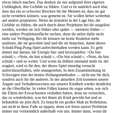
etwas falsch machen. Das denken sie nur aufgrund ihrer eigenen
Unfähigkeit, ihre Gefühle zu fühlen. Und es ist natürlich auch klar,
dass das ein so schwerer Brocken für die Meisten ist, dass sie gar
nicht verstehen können, was gemeint ist. Sie wollen lieber weiterhin
auf andere projizieren. Wenn du trotzdem in der Lage bist, die
Gefühle zu fühlen, die auch durch diese Projektion bei dir ausgelöst
werden, werden sie sich früher oder später — meistens früher —
eine andere Projektionsfläche suchen, denn du stehst dafür nicht
mehr zur Verfügung. Bei dir können sie keine Reaktion mehr
auslösen, die sie gewohnt sind und die sie brauchen, damit dieses
Schuld-Ping-Pong-Spiel aufrechterhalten werden kann. Es geht
immer nur darum, die Energie hin- und herzuspielen: »Du bist
schuld.«, »Nein, du bist schuld.«, »Du bist schuld.«, »Nein, du bist
schuld.« und so weiter. Und wenn da drüben niemand mehr ist, der
reagiert, wird es für den, der dieses Spiel einseitig versucht
aufrechtzuerhalten, sehr unangenehm. In dem Zusammenhang ist
Schweigen eine der besten Heilungsmethoden — nicht nur für dich,
sondern auch für die anderen. In der aktuellen Zeit kommen unsere
Ängste und Verhaltensweisen aus unserer Kindheit wieder deutlichst
an die Oberfläche. In vielen Fällen kannst du sogar sehen, wie sich
die Eltern der Erwachsenen verhalten haben, denn sie versuchen,
das zu wiederholen, was bei ihnen als Kind gewirkt hat und so
behandeln sie jetzt dich. Es braucht ein großes Maß an Reflektion,
um nicht in diese Falle zu tappen, denn wir lösen unsere Probleme
immer nur vermeintlich außerhalb von uns. Immer dann, wenn dir