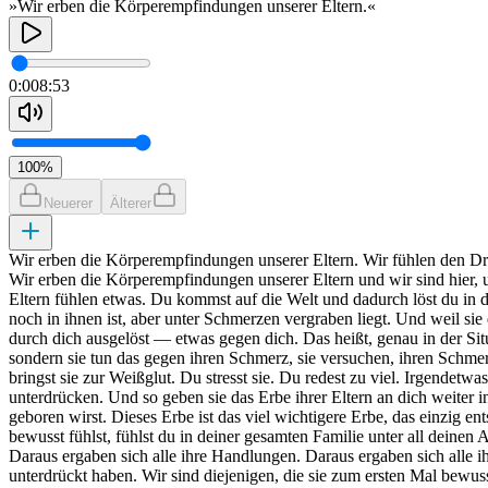
»Wir erben die Körperempfindungen unserer Eltern.«
0:00
8:53
100
%
Neuerer
Älterer
Wir erben die Körperempfindungen unserer Eltern. Wir fühlen den Dru
Wir erben die Körperempfindungen unserer Eltern und wir sind hier, 
Eltern fühlen etwas. Du kommst auf die Welt und dadurch löst du in d
noch in ihnen ist, aber unter Schmerzen vergraben liegt. Und weil s
durch dich ausgelöst — etwas gegen dich. Das heißt, genau in der Situa
sondern sie tun das gegen ihren Schmerz, sie versuchen, ihren Schmerz
bringst sie zur Weißglut. Du stresst sie. Du redest zu viel. Irgendet
unterdrücken. Und so geben sie das Erbe ihrer Eltern an dich weiter
geboren wirst. Dieses Erbe ist das viel wichtigere Erbe, das einzig e
bewusst fühlst, fühlst du in deiner gesamten Familie unter all deine
Daraus ergaben sich alle ihre Handlungen. Daraus ergaben sich alle i
unterdrückt haben. Wir sind diejenigen, die sie zum ersten Mal bewu