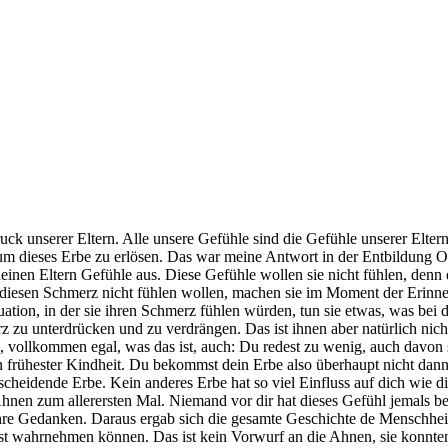
ck unserer Eltern. Alle unsere Gefühle sind die Gefühle unserer Eltern
um dieses Erbe zu erlösen. Das war meine Antwort in der Entbildung On
einen Eltern Gefühle aus. Diese Gefühle wollen sie nicht fühlen, denn 
ie diesen Schmerz nicht fühlen wollen, machen sie im Moment der Erin
tion, in der sie ihren Schmerz fühlen würden, tun sie etwas, was bei di
 zu unterdrücken und zu verdrängen. Das ist ihnen aber natürlich nicht 
was, vollkommen egal, was das ist, auch: Du redest zu wenig, auch davon
 in frühester Kindheit. Du bekommst dein Erbe also überhaupt nicht da
ntscheidende Erbe. Kein anderes Erbe hat so viel Einfluss auf dich wie 
n Ahnen zum allerersten Mal. Niemand vor dir hat dieses Gefühl jemals 
hre Gedanken. Daraus ergab sich die gesamte Geschichte de Menschheit. 
sst wahrnehmen können. Das ist kein Vorwurf an die Ahnen, sie konnten 