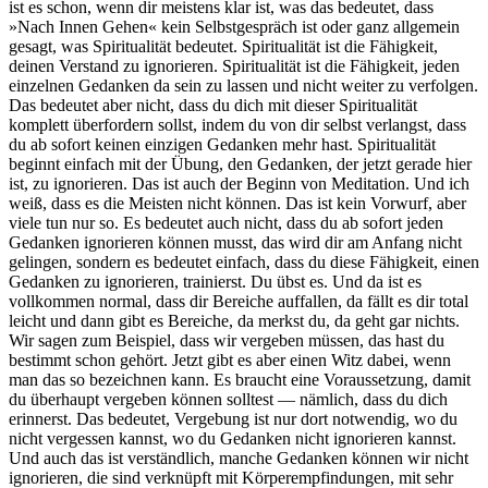
ist es schon, wenn dir meistens klar ist, was das bedeutet, dass
»Nach Innen Gehen« kein Selbstgespräch ist oder ganz allgemein
gesagt, was Spiritualität bedeutet. Spiritualität ist die Fähigkeit,
deinen Verstand zu ignorieren. Spiritualität ist die Fähigkeit, jeden
einzelnen Gedanken da sein zu lassen und nicht weiter zu verfolgen.
Das bedeutet aber nicht, dass du dich mit dieser Spiritualität
komplett überfordern sollst, indem du von dir selbst verlangst, dass
du ab sofort keinen einzigen Gedanken mehr hast. Spiritualität
beginnt einfach mit der Übung, den Gedanken, der jetzt gerade hier
ist, zu ignorieren. Das ist auch der Beginn von Meditation. Und ich
weiß, dass es die Meisten nicht können. Das ist kein Vorwurf, aber
viele tun nur so. Es bedeutet auch nicht, dass du ab sofort jeden
Gedanken ignorieren können musst, das wird dir am Anfang nicht
gelingen, sondern es bedeutet einfach, dass du diese Fähigkeit, einen
Gedanken zu ignorieren, trainierst. Du übst es. Und da ist es
vollkommen normal, dass dir Bereiche auffallen, da fällt es dir total
leicht und dann gibt es Bereiche, da merkst du, da geht gar nichts.
Wir sagen zum Beispiel, dass wir vergeben müssen, das hast du
bestimmt schon gehört. Jetzt gibt es aber einen Witz dabei, wenn
man das so bezeichnen kann. Es braucht eine Voraussetzung, damit
du überhaupt vergeben können solltest — nämlich, dass du dich
erinnerst. Das bedeutet, Vergebung ist nur dort notwendig, wo du
nicht vergessen kannst, wo du Gedanken nicht ignorieren kannst.
Und auch das ist verständlich, manche Gedanken können wir nicht
ignorieren, die sind verknüpft mit Körperempfindungen, mit sehr