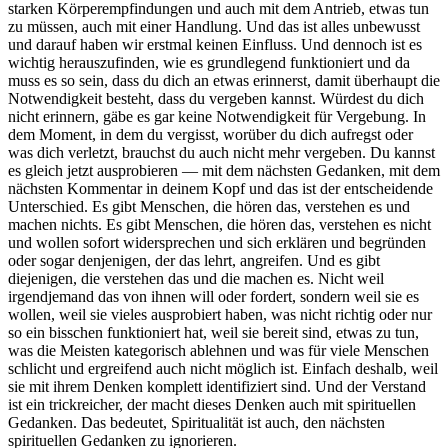
starken Körperempfindungen und auch mit dem Antrieb, etwas tun
zu müssen, auch mit einer Handlung. Und das ist alles unbewusst
und darauf haben wir erstmal keinen Einfluss. Und dennoch ist es
wichtig herauszufinden, wie es grundlegend funktioniert und da
muss es so sein, dass du dich an etwas erinnerst, damit überhaupt die
Notwendigkeit besteht, dass du vergeben kannst. Würdest du dich
nicht erinnern, gäbe es gar keine Notwendigkeit für Vergebung. In
dem Moment, in dem du vergisst, worüber du dich aufregst oder
was dich verletzt, brauchst du auch nicht mehr vergeben. Du kannst
es gleich jetzt ausprobieren — mit dem nächsten Gedanken, mit dem
nächsten Kommentar in deinem Kopf und das ist der entscheidende
Unterschied. Es gibt Menschen, die hören das, verstehen es und
machen nichts. Es gibt Menschen, die hören das, verstehen es nicht
und wollen sofort widersprechen und sich erklären und begründen
oder sogar denjenigen, der das lehrt, angreifen. Und es gibt
diejenigen, die verstehen das und die machen es. Nicht weil
irgendjemand das von ihnen will oder fordert, sondern weil sie es
wollen, weil sie vieles ausprobiert haben, was nicht richtig oder nur
so ein bisschen funktioniert hat, weil sie bereit sind, etwas zu tun,
was die Meisten kategorisch ablehnen und was für viele Menschen
schlicht und ergreifend auch nicht möglich ist. Einfach deshalb, weil
sie mit ihrem Denken komplett identifiziert sind. Und der Verstand
ist ein trickreicher, der macht dieses Denken auch mit spirituellen
Gedanken. Das bedeutet, Spiritualität ist auch, den nächsten
spirituellen Gedanken zu ignorieren.