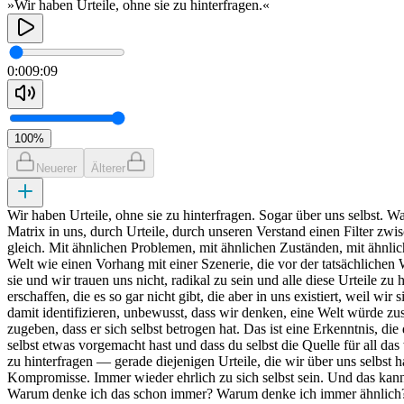
»Wir haben Urteile, ohne sie zu hinterfragen.«
0:00
9:09
100
%
Neuerer
Älterer
Wir haben Urteile, ohne sie zu hinterfragen. Sogar über uns selbst. Wahr
Matrix in uns, durch Urteile, durch unseren Verstand einen Filter zwi
gleich. Mit ähnlichen Problemen, mit ähnlichen Zuständen, mit ähnlic
Welt wie einen Vorhang mit einer Szenerie, die vor der tatsächlichen W
sie und wir trauen uns nicht, radikal zu sein und alle diese Urteile 
erschaffen, die es so gar nicht gibt, die aber in uns existiert, weil w
damit identifizieren, unbewusst, dass wir denken, eine Welt würde 
zugeben, dass er sich selbst betrogen hat. Das ist eine Erkenntnis, d
selbst etwas vorgemacht hast und dass du selbst die Quelle für all das
zu hinterfragen — gerade diejenigen Urteile, die wir über uns selbst 
Kompromisse. Immer wieder ehrlich zu sich selbst sein. Und das kann
Warum denke ich das schon immer? Warum denke ich immer ähnlich? Woh