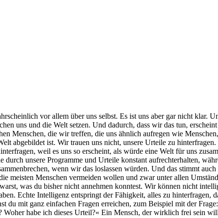
scheinlich vor allem über uns selbst. Es ist uns aber gar nicht klar. Uns
schen uns und die Welt setzen. Und dadurch, dass wir das tun, erscheint
hen Menschen, die wir treffen, die uns ähnlich aufregen wie Menschen, 
elt abgebildet ist. Wir trauen uns nicht, unsere Urteile zu hinterfrage
zu hinterfragen, weil es uns so erscheint, als würde eine Welt für uns 
ir sie durch unsere Programme und Urteile konstant aufrechterhalten, währ
zusammenbrechen, wenn wir das loslassen würden. Und das stimmt auch 
ie die meisten Menschen vermeiden wollen und zwar unter allen Umstände
 warst, was du bisher nicht annehmen konntest. Wir können nicht intellig
haben. Echte Intelligenz entspringt der Fähigkeit, alles zu hinterfrag
st du mit ganz einfachen Fragen erreichen, zum Beispiel mit der Frage
er habe ich dieses Urteil?« Ein Mensch, der wirklich frei sein will u