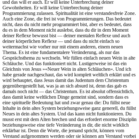
und das will er auch. Er will keine Unterbrechung deiner
Gewohnheiten. Er will keine Unterbrechung deiner
Programmierung zulassen. Spiritualität ist eine verstandesfreie Zone.
Auch eine Zone, die frei ist von Programmierungen. Das bedeutet
nicht, dass du nicht mehr programmiert bist, aber es bedeutet, dass
du es in dem Moment nicht auslebst, dass du dir in dem Moment
deiner Reflexe bewusst bist — deiner mentalen Reflexe und auch
deiner körperlichen Reflexe — und dass du nicht einfach so
weitermachst wie vorher nur mit einem anderen, einem neuen
Thema. Es ist eine fundamentalere Veränderung, als nur das
Gesprächsthema zu wechseln. Wir füllen einfach neuen Wein in alte
Schläuche. Und das funktioniert nicht. Lustigerweise ist das ein
Gleichnis von Jesus »«Neuer Wein in alten Schläuchen«. Und ich
habe gerade nachgeschaut, das wird komplett weltlich erklärt und es
wird behauptet, dass Jesus damit das Judentum dem Christentum
gegenübergestellt hat, was ja an sich absurd ist, denn das gab es
damals noch nicht — das Christentum. Es ist absolut offensichtlich,
dass damit keine weltlichen Dinge gemeint sind, sondern dass es
eine spirituelle Bedeutung hat und zwar genau die: Du füllst neue
Inhalte in dein altes System beziehungsweise ganz generell, du füllst
Neues in dein altes System. Und das kann nicht funktionieren. Du
musst erst mit dem Alten brechen und das erfordert enorme Disziplin
beziehungsweise eine tiefe Veränderung in dir, die nicht wirklich
erklärbar ist. Denn die Worte, die jemand spricht, können vom
Verstand aufgenommen werden oder sie können am Verstand vorbei