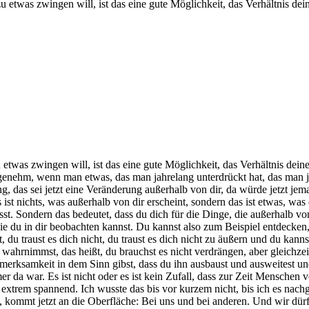
twas zwingen will, ist das eine gute Möglichkeit, das Verhältnis dein
was zwingen will, ist das eine gute Möglichkeit, das Verhältnis deines
ngenehm, wenn man etwas, das man jahrelang unterdrückt hat, das man ja
 das sei jetzt eine Veränderung außerhalb von dir, da würde jetzt jem
s ist nichts, was außerhalb von dir erscheint, sondern das ist etwas,
sst. Sondern das bedeutet, dass du dich für die Dinge, die außerhalb v
 die du in dir beobachten kannst. Du kannst also zum Beispiel entdeck
t, du traust es dich nicht, du traust es dich nicht zu äußern und du kan
s wahrnimmst, das heißt, du brauchst es nicht verdrängen, aber gleichz
Aufmerksamkeit in dem Sinn gibst, dass du ihn ausbaust und ausweitest u
r da war. Es ist nicht oder es ist kein Zufall, dass zur Zeit Mensche
 extrem spannend. Ich wusste das bis vor kurzem nicht, bis ich es nachg
n, kommt jetzt an die Oberfläche: Bei uns und bei anderen. Und wir dür