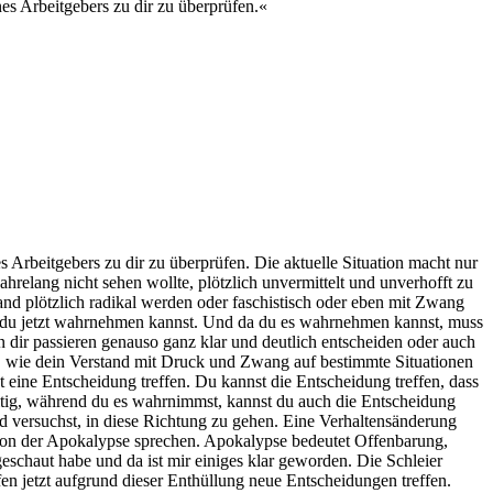
es Arbeitgebers zu dir zu überprüfen.«
 Arbeitgebers zu dir zu überprüfen. Die aktuelle Situation macht nur
hrelang nicht sehen wollte, plötzlich unvermittelt und unverhofft zu
and plötzlich radikal werden oder faschistisch oder eben mit Zwang
 was du jetzt wahrnehmen kannst. Und da du es wahrnehmen kannst, muss
on dir passieren genauso ganz klar und deutlich entscheiden oder auch
en, wie dein Verstand mit Druck und Zwang auf bestimmte Situationen
nst eine Entscheidung treffen. Du kannst die Entscheidung treffen, dass
eitig, während du es wahrnimmst, kannst du auch die Entscheidung
nd versuchst, in diese Richtung zu gehen. Eine Verhaltensänderung
n von der Apokalypse sprechen. Apokalypse bedeutet Offenbarung,
eschaut habe und da ist mir einiges klar geworden. Die Schleier
fen jetzt aufgrund dieser Enthüllung neue Entscheidungen treffen.