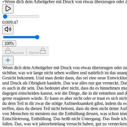
»Wenn dich dein Arbeitgeber mit Druck von etwas überzeugen oder zu e
0:00
9:47
100
%
Neuerer
Älterer
Wenn dich dein Arbeitgeber mit Druck von etwas überzeugen oder zu et
sichtbar, was wir lange nicht sehen wollten und natürlich ist das una
Gesicht bekommt. Und man denkt dann, das sei eine neue Entwicklung,
und Druck als Obrigkeit handeln. Das war alles nur gut versteckt. Da
es auch in dir sein. Das bedeutet aber nicht, dass du es hinnehmen mu
dagegen entscheiden kannst, wie die Dinge, die in dir entstehen und
gerne reagieren würde. Er kann es aber nicht oder er traut es sich nich
du dem Teil in dir zwar die nötige Aufmerksamkeit gibst, indem du e
treffen, dass du diesen Teil nicht betonst, dass du dem nicht deine 
von Menschen ist meistens nur die Enthüllung dessen, was schon imme
Entschleierung, Enthüllung. Das heißt nicht Untergang. Das finde ich
fallen. Das, was wir jahrzehntelang versucht haben, gut zu verstecke