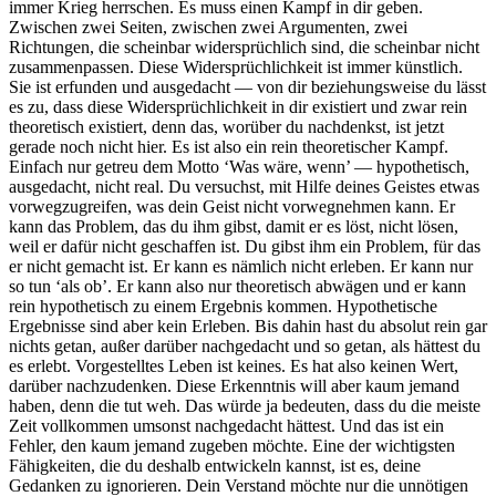
immer Krieg herrschen. Es muss einen Kampf in dir geben.
Zwischen zwei Seiten, zwischen zwei Argumenten, zwei
Richtungen, die scheinbar widersprüchlich sind, die scheinbar nicht
zusammenpassen. Diese Widersprüchlichkeit ist immer künstlich.
Sie ist erfunden und ausgedacht — von dir beziehungsweise du lässt
es zu, dass diese Widersprüchlichkeit in dir existiert und zwar rein
theoretisch existiert, denn das, worüber du nachdenkst, ist jetzt
gerade noch nicht hier. Es ist also ein rein theoretischer Kampf.
Einfach nur getreu dem Motto ‘Was wäre, wenn’ — hypothetisch,
ausgedacht, nicht real. Du versuchst, mit Hilfe deines Geistes etwas
vorwegzugreifen, was dein Geist nicht vorwegnehmen kann. Er
kann das Problem, das du ihm gibst, damit er es löst, nicht lösen,
weil er dafür nicht geschaffen ist. Du gibst ihm ein Problem, für das
er nicht gemacht ist. Er kann es nämlich nicht erleben. Er kann nur
so tun ‘als ob’. Er kann also nur theoretisch abwägen und er kann
rein hypothetisch zu einem Ergebnis kommen. Hypothetische
Ergebnisse sind aber kein Erleben. Bis dahin hast du absolut rein gar
nichts getan, außer darüber nachgedacht und so getan, als hättest du
es erlebt. Vorgestelltes Leben ist keines. Es hat also keinen Wert,
darüber nachzudenken. Diese Erkenntnis will aber kaum jemand
haben, denn die tut weh. Das würde ja bedeuten, dass du die meiste
Zeit vollkommen umsonst nachgedacht hättest. Und das ist ein
Fehler, den kaum jemand zugeben möchte. Eine der wichtigsten
Fähigkeiten, die du deshalb entwickeln kannst, ist es, deine
Gedanken zu ignorieren. Dein Verstand möchte nur die unnötigen