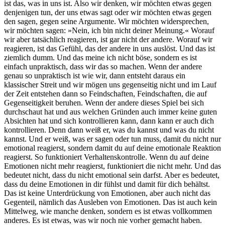
ist das, was in uns ist. Also wir denken, wir möchten etwas gegen
denjenigen tun, der uns etwas sagt oder wir möchten etwas gegen
den sagen, gegen seine Argumente. Wir möchten widersprechen,
wir möchten sagen: »Nein, ich bin nicht deiner Meinung.« Worauf
wir aber tatsächlich reagieren, ist gar nicht der andere. Worauf wir
reagieren, ist das Gefühl, das der andere in uns auslöst. Und das ist
ziemlich dumm. Und das meine ich nicht böse, sondern es ist
einfach unpraktisch, dass wir das so machen. Wenn der andere
genau so unpraktisch ist wie wir, dann entsteht daraus ein
klassischer Streit und wir mögen uns gegenseitig nicht und im Lauf
der Zeit entstehen dann so Feindschaften, Feindschaften, die auf
Gegenseitigkeit beruhen. Wenn der andere dieses Spiel bei sich
durchschaut hat und aus welchen Gründen auch immer keine guten
Absichten hat und sich kontrollieren kann, dann kann er auch dich
kontrollieren. Denn dann weiß er, was du kannst und was du nicht
kannst. Und er weiß, was er sagen oder tun muss, damit du nicht nur
emotional reagierst, sondern damit du auf deine emotionale Reaktion
reagierst. So funktioniert Verhaltenskontrolle. Wenn du auf deine
Emotionen nicht mehr reagierst, funktioniert die nicht mehr. Und das
bedeutet nicht, dass du nicht emotional sein darfst. Aber es bedeutet,
dass du deine Emotionen in dir fühlst und damit für dich behältst.
Das ist keine Unterdrückung von Emotionen, aber auch nicht das
Gegenteil, nämlich das Ausleben von Emotionen. Das ist auch kein
Mittelweg, wie manche denken, sondern es ist etwas vollkommen
anderes. Es ist etwas, was wir noch nie vorher gemacht haben.