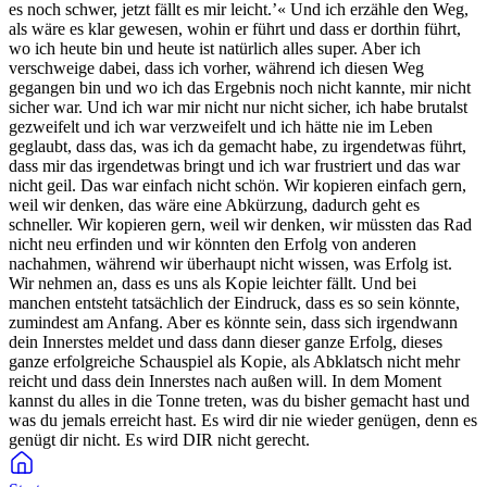
es noch schwer, jetzt fällt es mir leicht.’« Und ich erzähle den Weg,
als wäre es klar gewesen, wohin er führt und dass er dorthin führt,
wo ich heute bin und heute ist natürlich alles super. Aber ich
verschweige dabei, dass ich vorher, während ich diesen Weg
gegangen bin und wo ich das Ergebnis noch nicht kannte, mir nicht
sicher war. Und ich war mir nicht nur nicht sicher, ich habe brutalst
gezweifelt und ich war verzweifelt und ich hätte nie im Leben
geglaubt, dass das, was ich da gemacht habe, zu irgendetwas führt,
dass mir das irgendetwas bringt und ich war frustriert und das war
nicht geil. Das war einfach nicht schön. Wir kopieren einfach gern,
weil wir denken, das wäre eine Abkürzung, dadurch geht es
schneller. Wir kopieren gern, weil wir denken, wir müssten das Rad
nicht neu erfinden und wir könnten den Erfolg von anderen
nachahmen, während wir überhaupt nicht wissen, was Erfolg ist.
Wir nehmen an, dass es uns als Kopie leichter fällt. Und bei
manchen entsteht tatsächlich der Eindruck, dass es so sein könnte,
zumindest am Anfang. Aber es könnte sein, dass sich irgendwann
dein Innerstes meldet und dass dann dieser ganze Erfolg, dieses
ganze erfolgreiche Schauspiel als Kopie, als Abklatsch nicht mehr
reicht und dass dein Innerstes nach außen will. In dem Moment
kannst du alles in die Tonne treten, was du bisher gemacht hast und
was du jemals erreicht hast. Es wird dir nie wieder genügen, denn es
genügt dir nicht. Es wird DIR nicht gerecht.