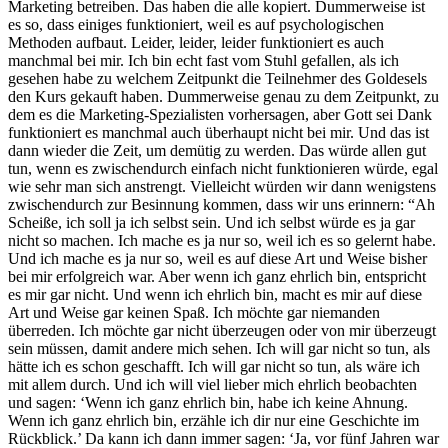
Marketing betreiben. Das haben die alle kopiert. Dummerweise ist
es so, dass einiges funktioniert, weil es auf psychologischen
Methoden aufbaut. Leider, leider, leider funktioniert es auch
manchmal bei mir. Ich bin echt fast vom Stuhl gefallen, als ich
gesehen habe zu welchem Zeitpunkt die Teilnehmer des Goldesels
den Kurs gekauft haben. Dummerweise genau zu dem Zeitpunkt, zu
dem es die Marketing-Spezialisten vorhersagen, aber Gott sei Dank
funktioniert es manchmal auch überhaupt nicht bei mir. Und das ist
dann wieder die Zeit, um demütig zu werden. Das würde allen gut
tun, wenn es zwischendurch einfach nicht funktionieren würde, egal
wie sehr man sich anstrengt. Vielleicht würden wir dann wenigstens
zwischendurch zur Besinnung kommen, dass wir uns erinnern: “Ah
Scheiße, ich soll ja ich selbst sein. Und ich selbst würde es ja gar
nicht so machen. Ich mache es ja nur so, weil ich es so gelernt habe.
Und ich mache es ja nur so, weil es auf diese Art und Weise bisher
bei mir erfolgreich war. Aber wenn ich ganz ehrlich bin, entspricht
es mir gar nicht. Und wenn ich ehrlich bin, macht es mir auf diese
Art und Weise gar keinen Spaß. Ich möchte gar niemanden
überreden. Ich möchte gar nicht überzeugen oder von mir überzeugt
sein müssen, damit andere mich sehen. Ich will gar nicht so tun, als
hätte ich es schon geschafft. Ich will gar nicht so tun, als wäre ich
mit allem durch. Und ich will viel lieber mich ehrlich beobachten
und sagen: ‘Wenn ich ganz ehrlich bin, habe ich keine Ahnung.
Wenn ich ganz ehrlich bin, erzähle ich dir nur eine Geschichte im
Rückblick.’ Da kann ich dann immer sagen: ‘Ja, vor fünf Jahren war