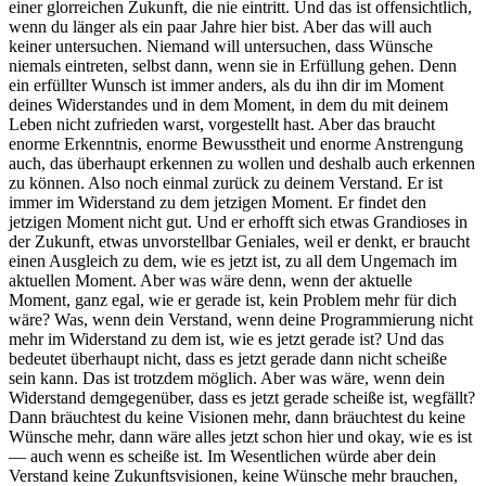
einer glorreichen Zukunft, die nie eintritt. Und das ist offensichtlich,
wenn du länger als ein paar Jahre hier bist. Aber das will auch
keiner untersuchen. Niemand will untersuchen, dass Wünsche
niemals eintreten, selbst dann, wenn sie in Erfüllung gehen. Denn
ein erfüllter Wunsch ist immer anders, als du ihn dir im Moment
deines Widerstandes und in dem Moment, in dem du mit deinem
Leben nicht zufrieden warst, vorgestellt hast. Aber das braucht
enorme Erkenntnis, enorme Bewusstheit und enorme Anstrengung
auch, das überhaupt erkennen zu wollen und deshalb auch erkennen
zu können. Also noch einmal zurück zu deinem Verstand. Er ist
immer im Widerstand zu dem jetzigen Moment. Er findet den
jetzigen Moment nicht gut. Und er erhofft sich etwas Grandioses in
der Zukunft, etwas unvorstellbar Geniales, weil er denkt, er braucht
einen Ausgleich zu dem, wie es jetzt ist, zu all dem Ungemach im
aktuellen Moment. Aber was wäre denn, wenn der aktuelle
Moment, ganz egal, wie er gerade ist, kein Problem mehr für dich
wäre? Was, wenn dein Verstand, wenn deine Programmierung nicht
mehr im Widerstand zu dem ist, wie es jetzt gerade ist? Und das
bedeutet überhaupt nicht, dass es jetzt gerade dann nicht scheiße
sein kann. Das ist trotzdem möglich. Aber was wäre, wenn dein
Widerstand demgegenüber, dass es jetzt gerade scheiße ist, wegfällt?
Dann bräuchtest du keine Visionen mehr, dann bräuchtest du keine
Wünsche mehr, dann wäre alles jetzt schon hier und okay, wie es ist
— auch wenn es scheiße ist. Im Wesentlichen würde aber dein
Verstand keine Zukunftsvisionen, keine Wünsche mehr brauchen,