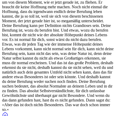
um von diesem Moment, wie er jetzt gerade ist, zu fliehen. Er
braucht dir keine Hoffnung mehr machen. Noch nicht einmal die
Hoffnung, dass du irgendwann endlich deine Berufung leben
kannst, die ja so toll ist, weil sie sich von diesem beschissenen
Moment, der jetzt gerade hier ist, so megamäßig unterscheidet.
Deine Berufung kann per Definition nichts Grandioses sein. Deine
Berufung ist, wozu du berufen bist. Und etwas, wozu du berufen
bist, kommt dir nicht wie der absolute Höhepunkt deines Lebens
vor. Es ist normal für dich, sonst wärst du nicht dazu berufen.
Etwas, was dir jeden Tag wie der immense Höhepunkt deines
Lebens vorkommt, kann nicht normal sein für dich, kann nicht deine
Berufung sein, kann nicht das sein, was deine Natur ist, denn deine
Natur selbst kannst du nicht als etwas Großartiges erkennen, sie
muss dir normal erscheinen. Und das ist das große Problem, deshalb
erkennst du sie nicht, deshalb kannst du sie nicht sehen, weil du und
natürlich auch dein gesamtes Umfeld nicht sehen kann, dass das für
andere etwas Besonderes ist oder sein könnte. Und deshalb kannst
du deine Berufung weder suchen noch finden. Deine Berufung
suchen bedeutet, das absolut Normalste an deinem Leben und in dir
zu finden. Das absolut Selbstverständlichste, für dich unfassbar
Gewöhnlichste und überhaupt gar nicht Besondere. Und wenn du
das dann gefunden hast, hast du es nicht gefunden. Dann sagst du:
»Aber das ist doch nichts Besonderes. Das war doch schon immer
so.«