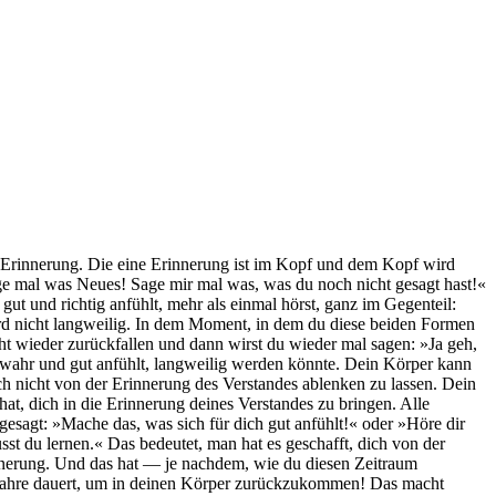
n Erinnerung. Die eine Erinnerung ist im Kopf und dem Kopf wird
nge mal was Neues! Sage mir mal was, was du noch nicht gesagt hast!«
ut und richtig anfühlt, mehr als einmal hörst, ganz im Gegenteil:
ird nicht langweilig. In dem Moment, in dem du diese beiden Formen
cht wieder zurückfallen und dann wirst du wieder mal sagen: »Ja geh,
h wahr und gut anfühlt, langweilig werden könnte. Dein Körper kann
ich nicht von der Erinnerung des Verstandes ablenken zu lassen. Dein
t, dich in die Erinnerung deines Verstandes zu bringen. Alle
 gesagt: »Mache das, was sich für dich gut anfühlt!« oder »Höre dir
st du lernen.« Das bedeutet, man hat es geschafft, dich von der
nnerung. Und das hat — je nachdem, wie du diesen Zeitraum
n Jahre dauert, um in deinen Körper zurückzukommen! Das macht