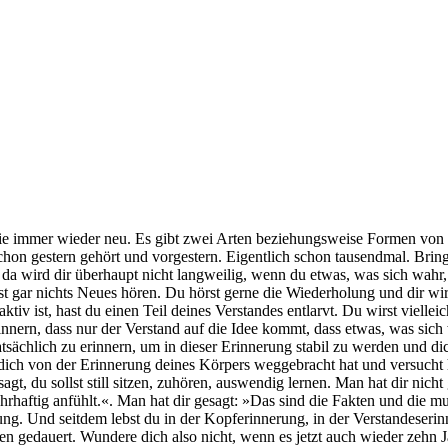
 sie immer wieder neu. Es gibt zwei Arten beziehungsweise Formen vo
 schon gestern gehört und vorgestern. Eigentlich schon tausendmal. Bri
a wird dir überhaupt nicht langweilig, wenn du etwas, was sich wahr, g
st gar nichts Neues hören. Du hörst gerne die Wiederholung und dir w
v ist, hast du einen Teil deines Verstandes entlarvt. Du wirst viellei
nnern, dass nur der Verstand auf die Idee kommt, dass etwas, was sic
atsächlich zu erinnern, um in dieser Erinnerung stabil zu werden und d
ich von der Erinnerung deines Körpers weggebracht hat und versucht ha
t, du sollst still sitzen, zuhören, auswendig lernen. Man hat dir nicht
rhaftig anfühlt.«. Man hat dir gesagt: »Das sind die Fakten und die mus
g. Und seitdem lebst du in der Kopferinnerung, in der Verstandeseri
en gedauert. Wundere dich also nicht, wenn es jetzt auch wieder zeh