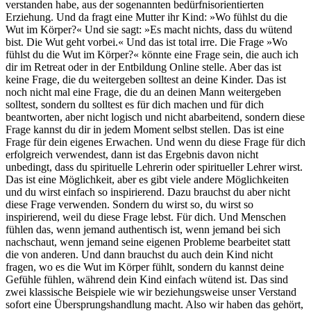
verstanden habe, aus der sogenannten bedürfnisorientierten
Erziehung. Und da fragt eine Mutter ihr Kind: »Wo fühlst du die
Wut im Körper?« Und sie sagt: »Es macht nichts, dass du wütend
bist. Die Wut geht vorbei.« Und das ist total irre. Die Frage »Wo
fühlst du die Wut im Körper?« könnte eine Frage sein, die auch ich
dir im Retreat oder in der Entbildung Online stelle. Aber das ist
keine Frage, die du weitergeben solltest an deine Kinder. Das ist
noch nicht mal eine Frage, die du an deinen Mann weitergeben
solltest, sondern du solltest es für dich machen und für dich
beantworten, aber nicht logisch und nicht abarbeitend, sondern diese
Frage kannst du dir in jedem Moment selbst stellen. Das ist eine
Frage für dein eigenes Erwachen. Und wenn du diese Frage für dich
erfolgreich verwendest, dann ist das Ergebnis davon nicht
unbedingt, dass du spirituelle Lehrerin oder spiritueller Lehrer wirst.
Das ist eine Möglichkeit, aber es gibt viele andere Möglichkeiten
und du wirst einfach so inspirierend. Dazu brauchst du aber nicht
diese Frage verwenden. Sondern du wirst so, du wirst so
inspirierend, weil du diese Frage lebst. Für dich. Und Menschen
fühlen das, wenn jemand authentisch ist, wenn jemand bei sich
nachschaut, wenn jemand seine eigenen Probleme bearbeitet statt
die von anderen. Und dann brauchst du auch dein Kind nicht
fragen, wo es die Wut im Körper fühlt, sondern du kannst deine
Gefühle fühlen, während dein Kind einfach wütend ist. Das sind
zwei klassische Beispiele wie wir beziehungsweise unser Verstand
sofort eine Übersprungshandlung macht. Also wir haben das gehört,