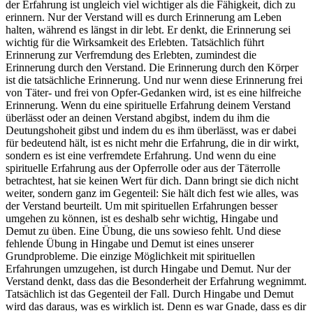
der Erfahrung ist ungleich viel wichtiger als die Fähigkeit, dich zu
erinnern. Nur der Verstand will es durch Erinnerung am Leben
halten, während es längst in dir lebt. Er denkt, die Erinnerung sei
wichtig für die Wirksamkeit des Erlebten. Tatsächlich führt
Erinnerung zur Verfremdung des Erlebten, zumindest die
Erinnerung durch den Verstand. Die Erinnerung durch den Körper
ist die tatsächliche Erinnerung. Und nur wenn diese Erinnerung frei
von Täter- und frei von Opfer-Gedanken wird, ist es eine hilfreiche
Erinnerung. Wenn du eine spirituelle Erfahrung deinem Verstand
überlässt oder an deinen Verstand abgibst, indem du ihm die
Deutungshoheit gibst und indem du es ihm überlässt, was er dabei
für bedeutend hält, ist es nicht mehr die Erfahrung, die in dir wirkt,
sondern es ist eine verfremdete Erfahrung. Und wenn du eine
spirituelle Erfahrung aus der Opferrolle oder aus der Täterrolle
betrachtest, hat sie keinen Wert für dich. Dann bringt sie dich nicht
weiter, sondern ganz im Gegenteil: Sie hält dich fest wie alles, was
der Verstand beurteilt. Um mit spirituellen Erfahrungen besser
umgehen zu können, ist es deshalb sehr wichtig, Hingabe und
Demut zu üben. Eine Übung, die uns sowieso fehlt. Und diese
fehlende Übung in Hingabe und Demut ist eines unserer
Grundprobleme. Die einzige Möglichkeit mit spirituellen
Erfahrungen umzugehen, ist durch Hingabe und Demut. Nur der
Verstand denkt, dass das die Besonderheit der Erfahrung wegnimmt.
Tatsächlich ist das Gegenteil der Fall. Durch Hingabe und Demut
wird das daraus, was es wirklich ist. Denn es war Gnade, dass es dir