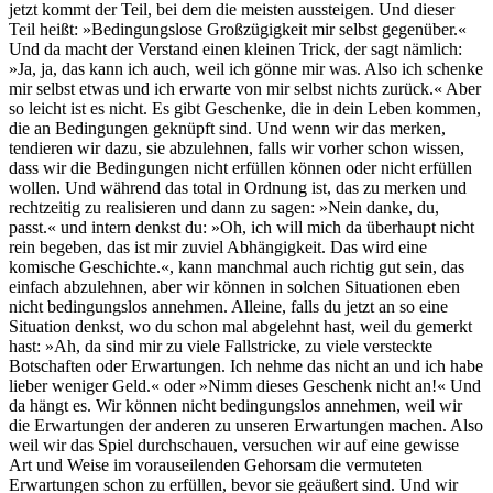
jetzt kommt der Teil, bei dem die meisten aussteigen. Und dieser
Teil heißt: »Bedingungslose Großzügigkeit mir selbst gegenüber.«
Und da macht der Verstand einen kleinen Trick, der sagt nämlich:
»Ja, ja, das kann ich auch, weil ich gönne mir was. Also ich schenke
mir selbst etwas und ich erwarte von mir selbst nichts zurück.« Aber
so leicht ist es nicht. Es gibt Geschenke, die in dein Leben kommen,
die an Bedingungen geknüpft sind. Und wenn wir das merken,
tendieren wir dazu, sie abzulehnen, falls wir vorher schon wissen,
dass wir die Bedingungen nicht erfüllen können oder nicht erfüllen
wollen. Und während das total in Ordnung ist, das zu merken und
rechtzeitig zu realisieren und dann zu sagen: »Nein danke, du,
passt.« und intern denkst du: »Oh, ich will mich da überhaupt nicht
rein begeben, das ist mir zuviel Abhängigkeit. Das wird eine
komische Geschichte.«, kann manchmal auch richtig gut sein, das
einfach abzulehnen, aber wir können in solchen Situationen eben
nicht bedingungslos annehmen. Alleine, falls du jetzt an so eine
Situation denkst, wo du schon mal abgelehnt hast, weil du gemerkt
hast: »Ah, da sind mir zu viele Fallstricke, zu viele versteckte
Botschaften oder Erwartungen. Ich nehme das nicht an und ich habe
lieber weniger Geld.« oder »Nimm dieses Geschenk nicht an!« Und
da hängt es. Wir können nicht bedingungslos annehmen, weil wir
die Erwartungen der anderen zu unseren Erwartungen machen. Also
weil wir das Spiel durchschauen, versuchen wir auf eine gewisse
Art und Weise im vorauseilenden Gehorsam die vermuteten
Erwartungen schon zu erfüllen, bevor sie geäußert sind. Und wir