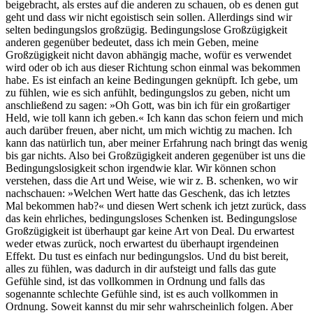
beigebracht, als erstes auf die anderen zu schauen, ob es denen gut
geht und dass wir nicht egoistisch sein sollen. Allerdings sind wir
selten bedingungslos großzügig. Bedingungslose Großzügigkeit
anderen gegenüber bedeutet, dass ich mein Geben, meine
Großzügigkeit nicht davon abhängig mache, wofür es verwendet
wird oder ob ich aus dieser Richtung schon einmal was bekommen
habe. Es ist einfach an keine Bedingungen geknüpft. Ich gebe, um
zu fühlen, wie es sich anfühlt, bedingungslos zu geben, nicht um
anschließend zu sagen: »Oh Gott, was bin ich für ein großartiger
Held, wie toll kann ich geben.« Ich kann das schon feiern und mich
auch darüber freuen, aber nicht, um mich wichtig zu machen. Ich
kann das natürlich tun, aber meiner Erfahrung nach bringt das wenig
bis gar nichts. Also bei Großzügigkeit anderen gegenüber ist uns die
Bedingungslosigkeit schon irgendwie klar. Wir können schon
verstehen, dass die Art und Weise, wie wir z. B. schenken, wo wir
nachschauen: »Welchen Wert hatte das Geschenk, das ich letztes
Mal bekommen hab?« und diesen Wert schenk ich jetzt zurück, dass
das kein ehrliches, bedingungsloses Schenken ist. Bedingungslose
Großzügigkeit ist überhaupt gar keine Art von Deal. Du erwartest
weder etwas zurück, noch erwartest du überhaupt irgendeinen
Effekt. Du tust es einfach nur bedingungslos. Und du bist bereit,
alles zu fühlen, was dadurch in dir aufsteigt und falls das gute
Gefühle sind, ist das vollkommen in Ordnung und falls das
sogenannte schlechte Gefühle sind, ist es auch vollkommen in
Ordnung. Soweit kannst du mir sehr wahrscheinlich folgen. Aber