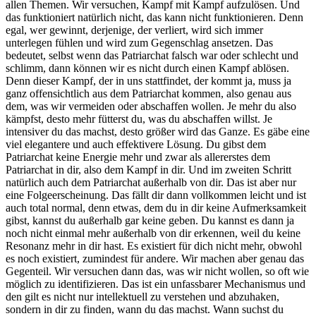
allen Themen. Wir versuchen, Kampf mit Kampf aufzulösen. Und
das funktioniert natürlich nicht, das kann nicht funktionieren. Denn
egal, wer gewinnt, derjenige, der verliert, wird sich immer
unterlegen fühlen und wird zum Gegenschlag ansetzen. Das
bedeutet, selbst wenn das Patriarchat falsch war oder schlecht und
schlimm, dann können wir es nicht durch einen Kampf ablösen.
Denn dieser Kampf, der in uns stattfindet, der kommt ja, muss ja
ganz offensichtlich aus dem Patriarchat kommen, also genau aus
dem, was wir vermeiden oder abschaffen wollen. Je mehr du also
kämpfst, desto mehr fütterst du, was du abschaffen willst. Je
intensiver du das machst, desto größer wird das Ganze. Es gäbe eine
viel elegantere und auch effektivere Lösung. Du gibst dem
Patriarchat keine Energie mehr und zwar als allererstes dem
Patriarchat in dir, also dem Kampf in dir. Und im zweiten Schritt
natürlich auch dem Patriarchat außerhalb von dir. Das ist aber nur
eine Folgeerscheinung. Das fällt dir dann vollkommen leicht und ist
auch total normal, denn etwas, dem du in dir keine Aufmerksamkeit
gibst, kannst du außerhalb gar keine geben. Du kannst es dann ja
noch nicht einmal mehr außerhalb von dir erkennen, weil du keine
Resonanz mehr in dir hast. Es existiert für dich nicht mehr, obwohl
es noch existiert, zumindest für andere. Wir machen aber genau das
Gegenteil. Wir versuchen dann das, was wir nicht wollen, so oft wie
möglich zu identifizieren. Das ist ein unfassbarer Mechanismus und
den gilt es nicht nur intellektuell zu verstehen und abzuhaken,
sondern in dir zu finden, wann du das machst. Wann suchst du