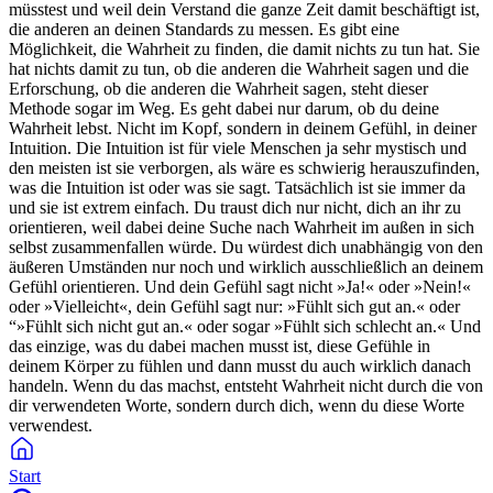
müsstest und weil dein Verstand die ganze Zeit damit beschäftigt ist,
die anderen an deinen Standards zu messen. Es gibt eine
Möglichkeit, die Wahrheit zu finden, die damit nichts zu tun hat. Sie
hat nichts damit zu tun, ob die anderen die Wahrheit sagen und die
Erforschung, ob die anderen die Wahrheit sagen, steht dieser
Methode sogar im Weg. Es geht dabei nur darum, ob du deine
Wahrheit lebst. Nicht im Kopf, sondern in deinem Gefühl, in deiner
Intuition. Die Intuition ist für viele Menschen ja sehr mystisch und
den meisten ist sie verborgen, als wäre es schwierig herauszufinden,
was die Intuition ist oder was sie sagt. Tatsächlich ist sie immer da
und sie ist extrem einfach. Du traust dich nur nicht, dich an ihr zu
orientieren, weil dabei deine Suche nach Wahrheit im außen in sich
selbst zusammenfallen würde. Du würdest dich unabhängig von den
äußeren Umständen nur noch und wirklich ausschließlich an deinem
Gefühl orientieren. Und dein Gefühl sagt nicht »Ja!« oder »Nein!«
oder »Vielleicht«, dein Gefühl sagt nur: »Fühlt sich gut an.« oder
“»Fühlt sich nicht gut an.« oder sogar »Fühlt sich schlecht an.« Und
das einzige, was du dabei machen musst ist, diese Gefühle in
deinem Körper zu fühlen und dann musst du auch wirklich danach
handeln. Wenn du das machst, entsteht Wahrheit nicht durch die von
dir verwendeten Worte, sondern durch dich, wenn du diese Worte
verwendest.
Start