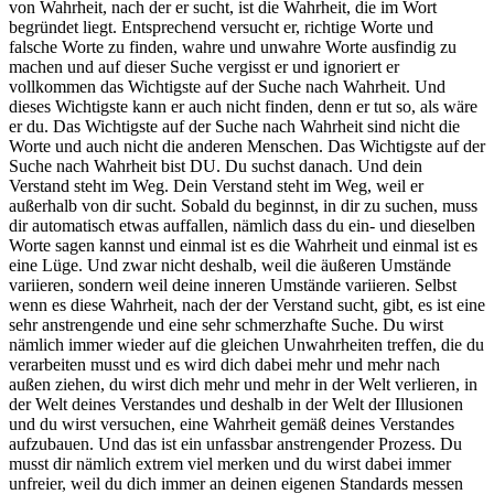
von Wahrheit, nach der er sucht, ist die Wahrheit, die im Wort
begründet liegt. Entsprechend versucht er, richtige Worte und
falsche Worte zu finden, wahre und unwahre Worte ausfindig zu
machen und auf dieser Suche vergisst er und ignoriert er
vollkommen das Wichtigste auf der Suche nach Wahrheit. Und
dieses Wichtigste kann er auch nicht finden, denn er tut so, als wäre
er du. Das Wichtigste auf der Suche nach Wahrheit sind nicht die
Worte und auch nicht die anderen Menschen. Das Wichtigste auf der
Suche nach Wahrheit bist DU. Du suchst danach. Und dein
Verstand steht im Weg. Dein Verstand steht im Weg, weil er
außerhalb von dir sucht. Sobald du beginnst, in dir zu suchen, muss
dir automatisch etwas auffallen, nämlich dass du ein- und dieselben
Worte sagen kannst und einmal ist es die Wahrheit und einmal ist es
eine Lüge. Und zwar nicht deshalb, weil die äußeren Umstände
variieren, sondern weil deine inneren Umstände variieren. Selbst
wenn es diese Wahrheit, nach der der Verstand sucht, gibt, es ist eine
sehr anstrengende und eine sehr schmerzhafte Suche. Du wirst
nämlich immer wieder auf die gleichen Unwahrheiten treffen, die du
verarbeiten musst und es wird dich dabei mehr und mehr nach
außen ziehen, du wirst dich mehr und mehr in der Welt verlieren, in
der Welt deines Verstandes und deshalb in der Welt der Illusionen
und du wirst versuchen, eine Wahrheit gemäß deines Verstandes
aufzubauen. Und das ist ein unfassbar anstrengender Prozess. Du
musst dir nämlich extrem viel merken und du wirst dabei immer
unfreier, weil du dich immer an deinen eigenen Standards messen