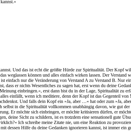
 kannst.«
kannst. Und das ist echt die größte Hürde zur Spiritualität. Der Kopf w
das weglassen können und alles einfach wirken lassen. Der Verstand wil
s ist einfach nur die Veränderung von Verstand A zu Verstand B. Nur ei
ist, dass er nichts Wesentliches zu sagen hat, erst wenn du deine Geda
nung einbringen.«, erst dann bist du in der Lage, Spiritualität zu erfa
lles einfällt, wenn ich meditiere, denn der Kopf ist das Gegenteil von
nachdenkst. Und falls dein Kopf ein »Ja, aber …« hat oder zum »Ja, abe
dich selbst in die Spiritualität vollkommen unabhängig davon, wie gut de
ung. Er möchte sich einbringen, er möchte kritisieren dürfen, er möchte
n, deine Sicht zu schildern, ist es trotzdem eine sensationell gute Übu
wirklich?« Ich schreibe meine Zitate nie, um eine Reaktion zu provozier
mit dessen Hilfe du deine Gedanken ignorieren kannst, ist immer ein gu