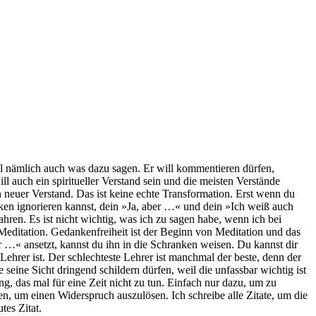
ill nämlich auch was dazu sagen. Er will kommentieren dürfen,
l auch ein spiritueller Verstand sein und die meisten Verstände
n neuer Verstand. Das ist keine echte Transformation. Erst wenn du
nken ignorieren kannst, dein »Ja, aber …« und dein »Ich weiß auch
hren. Es ist nicht wichtig, was ich zu sagen habe, wenn ich bei
 Meditation. Gedankenfreiheit ist der Beginn von Meditation und das
r …« ansetzt, kannst du ihn in die Schranken weisen. Du kannst dir
r Lehrer ist. Der schlechteste Lehrer ist manchmal der beste, denn der
 seine Sicht dringend schildern dürfen, weil die unfassbar wichtig ist
ng, das mal für eine Zeit nicht zu tun. Einfach nur dazu, um zu
en, um einen Widerspruch auszulösen. Ich schreibe alle Zitate, um die
tes Zitat.