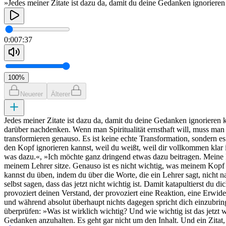
»Jedes meiner Zitate ist dazu da, damit du deine Gedanken ignorieren
0:00
7:37
100
%
Neuerer
Älterer
Jedes meiner Zitate ist dazu da, damit du deine Gedanken ignorieren 
darüber nachdenken. Wenn man Spiritualität ernsthaft will, muss man 
transformieren genauso. Es ist keine echte Transformation, sondern e
den Kopf ignorieren kannst, weil du weißt, weil dir vollkommen klar 
was dazu.«, »Ich möchte ganz dringend etwas dazu beitragen. Meine Mei
meinem Lehrer sitze. Genauso ist es nicht wichtig, was meinem Kopf a
kannst du üben, indem du über die Worte, die ein Lehrer sagt, nicht 
selbst sagen, dass das jetzt nicht wichtig ist. Damit katapultierst du 
provoziert deinen Verstand, der provoziert eine Reaktion, eine Erwider
und während absolut überhaupt nichts dagegen spricht dich einzubringe
überprüfen: »Was ist wirklich wichtig? Und wie wichtig ist das jetzt 
Gedanken anzuhalten. Es geht gar nicht um den Inhalt. Und ein Zitat, 