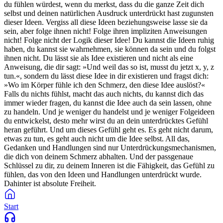
du fühlen würdest, wenn du merkst, dass du die ganze Zeit dich
selbst und deinen natürlichen Ausdruck unterdrückt hast zugunsten
dieser Ideen. Vergiss all diese Ideen beziehungsweise lasse sie da
sein, aber folge ihnen nicht! Folge ihren impliziten Anweisungen
nicht! Folge nicht der Logik dieser Idee! Du kannst die Ideen ruhig
haben, du kannst sie wahrnehmen, sie können da sein und du folgst
ihnen nicht. Du lässt sie als Idee existieren und nicht als eine
Anweisung, die dir sagt: »Und weil das so ist, musst du jetzt x, y, z
tun.«, sondern du lässt diese Idee in dir existieren und fragst dich:
»Wo im Körper fühle ich den Schmerz, den diese Idee auslöst?«
Falls du nichts fühlst, macht das auch nichts, du kannst dich das
immer wieder fragen, du kannst die Idee auch da sein lassen, ohne
zu handeln. Und je weniger du handelst und je weniger Folgeideen
du entwickelst, desto mehr wirst du an dein unterdrücktes Gefühl
heran geführt. Und um dieses Gefühl geht es. Es geht nicht darum,
etwas zu tun, es geht auch nicht um die Idee selbst. All das,
Gedanken und Handlungen sind nur Unterdrückungsmechanismen,
die dich von deinem Schmerz abhalten. Und der passgenaue
Schlüssel zu dir, zu deinem Inneren ist die Fähigkeit, das Gefühl zu
fühlen, das von den Ideen und Handlungen unterdrückt wurde.
Dahinter ist absolute Freiheit.
Start