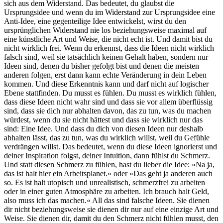
sich aus dem Widerstand. Das bedeutet, du glaubst die
Ursprungsidee und wenn du im Widerstand zur Ursprungsidee eine
Anti-Idee, eine gegenteilige Idee entwickelst, wirst du den
ursprünglichen Widerstand nie los beziehungsweise maximal auf
eine künstliche Art und Weise, die nicht echt ist. Und damit bist du
nicht wirklich frei. Wenn du erkennst, dass die Ideen nicht wirklich
falsch sind, weil sie tatsächlich keinen Gehalt haben, sondern nur
Ideen sind, denen du bisher gefolgt bist und denen die meisten
anderen folgen, erst dann kann echte Veränderung in dein Leben
kommen. Und diese Erkenntnis kann und darf nicht auf logischer
Ebene stattfinden. Du musst es fühlen. Du musst es wirklich fühlen,
dass diese Ideen nicht wahr sind und dass sie vor allem überflüssig
sind, dass sie dich nur abhalten davon, das zu tun, was du machen
würdest, wenn du sie nicht hättest und dass sie wirklich nur das
sind: Eine Idee. Und dass du dich von diesen Ideen nur deshalb
abhalten lässt, das zu tun, was du wirklich willst, weil du Gefühle
verdrängen willst. Das bedeutet, wenn du diese Ideen ignorierst und
deiner Inspiration folgst, deiner Intuition, dann fühlst du Schmerz.
Und statt diesen Schmerz zu fühlen, hast du lieber die Idee: »Na ja,
das ist halt hier ein Arbeitsplanet.« oder »Das geht ja anderen auch
so. Es ist halt utopisch und unrealistisch, schmerzfrei zu arbeiten
oder in einer guten Atmosphäre zu arbeiten. Ich brauch halt Geld,
also muss ich das machen.« All das sind falsche Ideen. Sie dienen
dir nicht beziehungsweise sie dienen dir nur auf eine einzige Art und
Weise. Sie dienen dir, damit du den Schmerz nicht fühlen musst, den