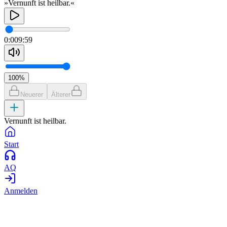
»Vernunft ist heilbar.«
0:00
9:59
100
%
Neuerer
Älterer
Vernunft ist heilbar.
Start
AQ
Anmelden