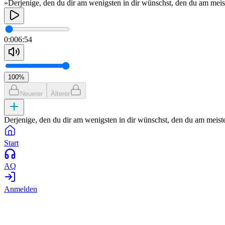
»Derjenige, den du dir am wenigsten in dir wünschst, den du am meiste
0:00
6:54
100
%
Neuerer
Älterer
Derjenige, den du dir am wenigsten in dir wünschst, den du am meisten 
Start
AQ
Anmelden