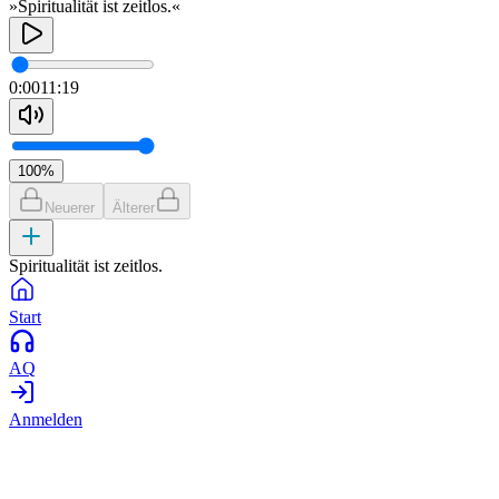
»Spiritualität ist zeitlos.«
0:00
11:19
100
%
Neuerer
Älterer
Spiritualität ist zeitlos.
Start
AQ
Anmelden