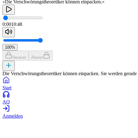
»Die Verschwörungstheoretiker können einpacken.«
0:00
10:48
100
%
Neuerer
Älterer
Die Verschwörungstheoretiker können einpacken. Sie werden gerade v
Start
AQ
Anmelden